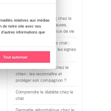
RÉCENTS
Syndrome de Cushing chez le
nnalités relatives aux médias
chien : symptômes, causes,
on de notre site avec nos
traitements et espérance de vie
 d'autres informations que
Déshydratation chez le chat :
comment reconnaître les signes
et agir rapidement ?
Tout autoriser
Maladies parasitaires chez le
chien : les reconnaître et
protéger son compagnon ?
Comprendre le diabète chez le
chat
Dermatite séborrhéique chez le