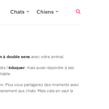
Chats
Chiens
on à double sens
avec votre animal.
dra l’
éduquer
, mais aussi répondre à ses
rtable.
en. Plus vous partagerez des moments avec
airement aux chats. M
ais cela en vaut la