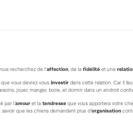
vous recherchez de l’
affection
, de la
fidélité
et une
relati
 que vous devrez vous
investir
dans cette relation. Car il fau
esoins, jouer, manger, boire, et dormir dans un endroit confo
 par l’
amour
et la
tendresse
que vous apportera votre chi
aut savoir que les chiens demandent plus d’
organisation
contr