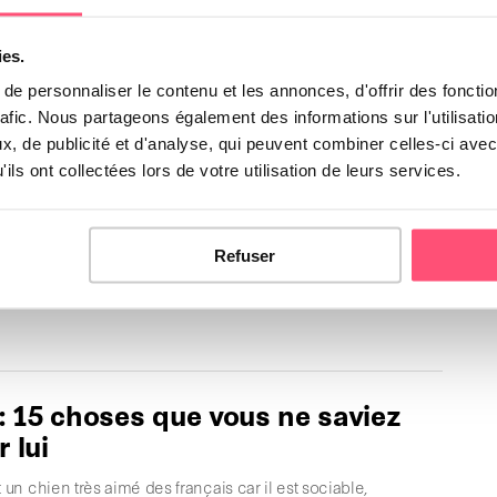
de chiens moyens : 20
nons que vous allez adorer !
ies.
e personnaliser le contenu et les annonces, d'offrir des fonctio
e chiens moyens sont un bon compromis lorsqu'on
rafic. Nous partageons également des informations sur l'utilisati
opter un chien mais que beaucoup de contraintes nous …
, de publicité et d'analyse, qui peuvent combiner celles-ci avec
ils ont collectées lors de votre utilisation de leurs services.
Refuser
t un chien sociable, joueur, têtu et affectueux. Découvrez
cette race de chien.
 : 15 choses que vous ne saviez
 lui
t un chien très aimé des français car il est sociable,