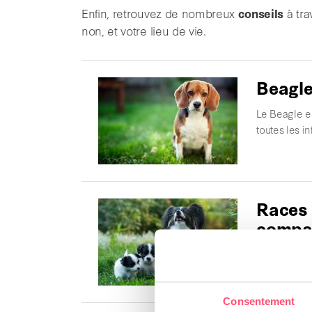
Enfin, retrouvez de nombreux
conseils
à tra
non, et votre lieu de vie.
Beagl
Le Beagle es
toutes les i
Races 
compag
Lorsque l’o
idée de la t
Consentement