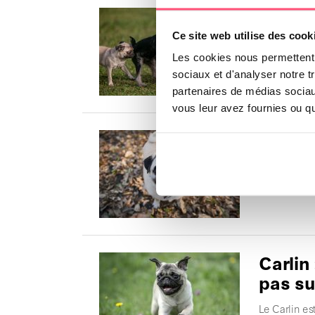
Races 
compag
Ce site web utilise des cook
Les cookies nous permettent d
Les races d
sociaux et d'analyser notre t
souhaite ad
partenaires de médias sociaux
vous leur avez fournies ou qu'
Carlin
Le Carlin es
en plus sur 
Carlin
pas sur
Le Carlin es