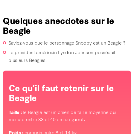
Quelques anecdotes sur le
Beagle
Saviez-vous que le personnage Snoopy est un Beagle ?
Le président américain Lyndon Johnson possédait
plusieurs Beagles.
Ce qu’il faut retenir sur le
Beagle
Taille :
le Beagle est un chien de taille moyenne qui
mesure entre 33 et 40 cm au garrot
.
Poids :
compris entre 8 et 14 kg.