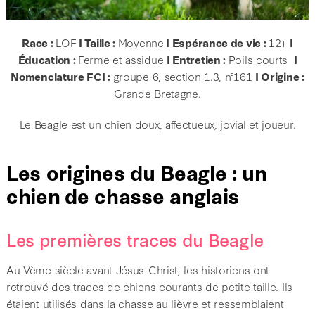
Race :
LOF
I Taille :
Moyenne
I Espérance de vie :
12+
I
Éducation :
Ferme et assidue
I Entretien :
Poils courts
I
Nomenclature FCI :
groupe 6, section 1.3, n°161
I Origine :
Grande Bretagne.
Le Beagle est un chien doux, affectueux, jovial et joueur.
Les origines du Beagle : un
chien de chasse anglais
Les premières traces du Beagle
Au Vème siècle avant Jésus-Christ, les historiens ont
retrouvé des traces de chiens courants de petite taille. Ils
étaient utilisés dans la chasse au lièvre et ressemblaient