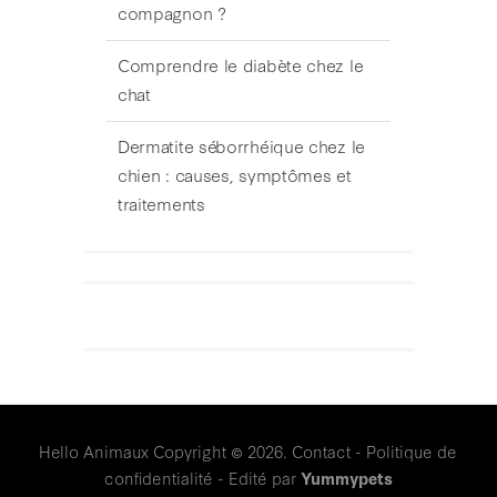
compagnon ?
Comprendre le diabète chez le
chat
Dermatite séborrhéique chez le
chien : causes, symptômes et
traitements
Hello Animaux
Copyright © 2026.
Contact
-
Politique de
confidentialité
- Edité par
Yummypets