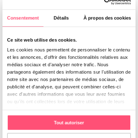
attachante.
Ses oreilles sont longues et l’extrémité est arrondie. Si on
Consentement
Détails
À propos des cookies
les étire, elles peuvent presque atteindre l’extrémité du nez.
Elles sont attachées bas et leur texture est fine. Elles
pendent gracieusement contre ses joues.
Ce site web utilise des cookies.
Son cou est de longueur suffisante afin de permettre au
Les cookies nous permettent de personnaliser le contenu
chien de mettre facilement le nez au sol. Il est légèrement
et les annonces, d'offrir des fonctionnalités relatives aux
incurvé et présente peu de fanon.
médias sociaux et d'analyser notre trafic. Nous
partageons également des informations sur l'utilisation de
notre site avec nos partenaires de médias sociaux, de
Le corps du Beagle
publicité et d'analyse, qui peuvent combiner celles-ci
avec d'autres informations que vous leur avez fournies
Le corps du Beagle possède un dos horizontal et ferme. Ses
ou qu'ils ont collectées lors de votre utilisation de leurs
reins sont puissants et souples. Sa poitrine descend sous le
services.
coude et ses côtes sont bien cintrées, s’étendant vers
l’arrière. Son ventre n’est pas exagérément relevé et ses
Tout autoriser
omoplates sont bien obliques et non chargées. Ses coudes
sont solides, ne tournant ni en dehors, ni en dedans.