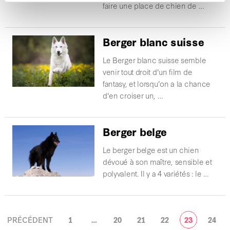
faire une place de chien de …
Berger blanc suisse
Le Berger blanc suisse semble
venir tout droit d'un film de
fantasy, et lorsqu'on a la chance
d'en croiser un, …
Berger belge
Le berger belge est un chien
dévoué à son maître, sensible et
polyvalent. Il y a 4 variétés : le …
NAVIGATION
PRÉCÉDENT
1
…
20
21
22
23
24