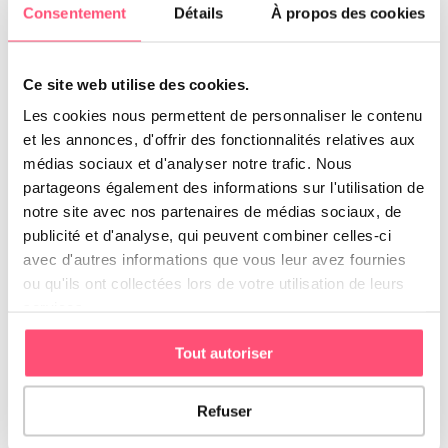
Consentement
Détails
À propos des cookies
de berger à poil court également
appelé Beauceron, berger
français ou encore bas-rouge.
Ce site web utilise des cookies.
Les cookies nous permettent de personnaliser le contenu
Top 10 des races de
et les annonces, d'offrir des fonctionnalités relatives aux
chien de grande taille
médias sociaux et d'analyser notre trafic. Nous
partageons également des informations sur l'utilisation de
Vous appréciez les chiens de
notre site avec nos partenaires de médias sociaux, de
grande taille ? Trouvez votre
bonheur parmi notre sélection
publicité et d'analyse, qui peuvent combiner celles-ci
des 10 races de chiens les …
avec d'autres informations que vous leur avez fournies
ou qu'ils ont collectées lors de votre utilisation de leurs
services.
Basset Fauve de
Bretagne
Tout autoriser
Chien de chasse d'origine
armoricaine, le Basset Fauve de
Refuser
Bretagne a progressivement su se