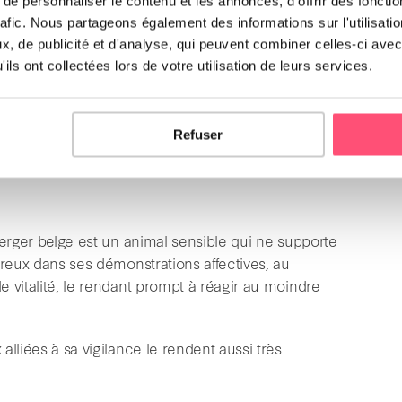
e personnaliser le contenu et les annonces, d'offrir des fonctio
lge déborde de vitalité.
rafic. Nous partageons également des informations sur l'utilisati
, de publicité et d'analyse, qui peuvent combiner celles-ci avec
ils ont collectées lors de votre utilisation de leurs services.
s attaché à son maître, il est toujours prêt à passer à
Refuser
berger belge est un animal sensible qui ne supporte
éreux dans ses démonstrations affectives, au
 vitalité, le rendant prompt à réagir au moindre
lliées à sa vigilance le rendent aussi très