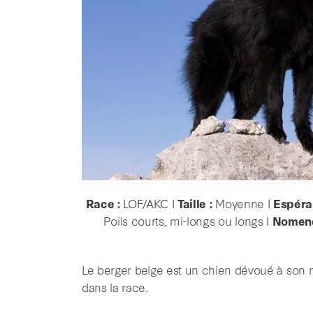
Race :
LOF/AKC I
Taille :
Moyenne I
Espéra
Poils courts, mi-longs ou longs I
Nomenc
Le berger belge est un chien dévoué à son maî
dans la race.