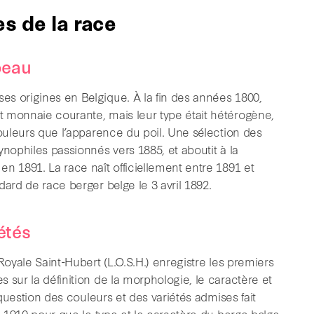
es de la race
peau
s origines en Belgique. À la fin des années 1800,
 monnaie courante, mais leur type était hétérogène,
couleurs que l’apparence du poil. Une sélection des
ynophiles passionnés vers 1885, et aboutit à la
n 1891. La race naît officiellement entre 1891 et
ard de race berger belge le 3 avril 1892.
étés
Royale Saint-Hubert (L.O.S.H.) enregistre les premiers
 sur la définition de la morphologie, le caractère et
 question des couleurs et des variétés admises fait
re 1910 pour que le type et le caractère du berge belge