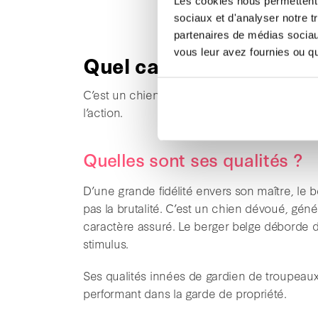
Les cookies nous permettent d
Le berger be
sociaux et d'analyser notre t
partenaires de médias sociaux
vous leur avez fournies ou qu'
Quel caractère a-t-il ?
C’est un chien intelligent, actif et alerte. Trè
l’action.
Quelles sont ses qualités ?
D’une grande fidélité envers son maître, le 
pas la brutalité. C’est un chien dévoué, gén
caractère assuré. Le berger belge déborde de
stimulus.
Ses qualités innées de gardien de troupeaux a
performant dans la garde de propriété.