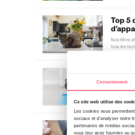
Top 5 
d’app
Nos félins a
tous les re
Compre
croque
Consentement
Les croquett
besoins nutr
Ce site web utilise des cook
Les cookies nous permettent d
sociaux et d'analyser notre t
BARF p
partenaires de médias sociaux
avanta
vous leur avez fournies ou qu'