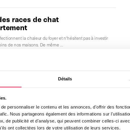
des races de chat
artement
ffectionnent la chaleur du foyer et n'hésitent pas à investir
coins de nos maisons. De même …
ndre la composition des
ttes pour chat
Détails
es pour chat ont été fabriquées afin de répondre aux
itionnels des félins domestiques. Avant de choisir ces …
ies.
e personnaliser le contenu et les annonces, d'offrir des fonctio
rafic. Nous partageons également des informations sur l'utilisati
our chat : définition,
, de publicité et d'analyse, qui peuvent combiner celles-ci avec
ges et inconvénients
ils ont collectées lors de votre utilisation de leurs services.