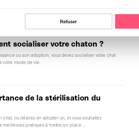
ARF est de plus en plus utilisée pour l'alimentation des
s d'être l'idéal pour leur nutrition, …
Refuser
t socialiser votre chaton ?
issance ou son adoption, vous devez socialiser votre chat
 à votre mode de vie.
rtance de la stérilisation du
 chat, ou désirez en adopter un, et vous souhaitez
s meilleures pratiques à mettre en place …