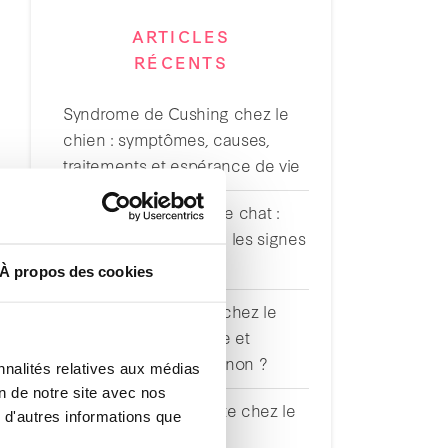
ARTICLES
RÉCENTS
Syndrome de Cushing chez le
chien : symptômes, causes,
traitements et espérance de vie
Déshydratation chez le chat :
comment reconnaître les signes
et agir rapidement ?
À propos des cookies
Maladies parasitaires chez le
chien : les reconnaître et
protéger son compagnon ?
nnalités relatives aux médias
on de notre site avec nos
Comprendre le diabète chez le
 d'autres informations que
chat