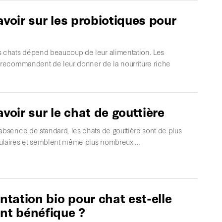
avoir sur les probiotiques pour
s chats dépend beaucoup de leur alimentation. Les
s recommandent de leur donner de la nourriture riche
avoir sur le chat de gouttière
absence de standard, les chats de gouttière sont de plus
ulaires et semblent même plus nombreux …
entation bio pour chat est-elle
nt bénéfique ?