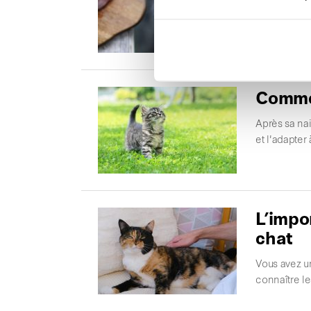
La méthode B
chats. En plu
Commen
Après sa na
et l'adapter
L’impo
chat
Vous avez un
connaître le