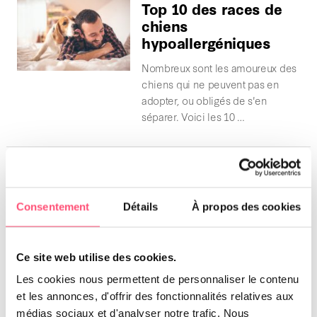
Top 10 des races de
chiens
hypoallergéniques
Nombreux sont les amoureux des
chiens qui ne peuvent pas en
adopter, ou obligés de s'en
séparer. Voici les 10 …
Bichon Maltais
Le Bichon Maltais, connu depuis
Consentement
Détails
À propos des cookies
l'Antiquité, est un petit
compagnon agréable à vivre,
plein de vie, doux et affectueux.
Protecteur …
Ce site web utilise des cookies.
Les cookies nous permettent de personnaliser le contenu
et les annonces, d'offrir des fonctionnalités relatives aux
Chiens blancs : 10
médias sociaux et d'analyser notre trafic. Nous