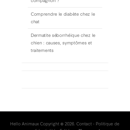
compagnon ?
Comprendre le diabète chez le
chat
Dermatite séborrhéique chez le
chien : causes, symptômes et
traitements
Hello Animaux
Copyright © 2026.
Contact
-
Politique de