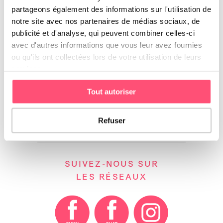
races au pelage
partageons également des informations sur l'utilisation de
immaculé
notre site avec nos partenaires de médias sociaux, de
publicité et d'analyse, qui peuvent combiner celles-ci
Le pelage immaculé des chiens
blancs en fait rêver plus d’un !
avec d'autres informations que vous leur avez fournies
Poils courts ou poils longs, les
ou qu'ils ont collectées lors de votre utilisation de leurs
chiens blancs …
services.
Tout autoriser
Refuser
SUIVEZ-NOUS SUR
LES RÉSEAUX