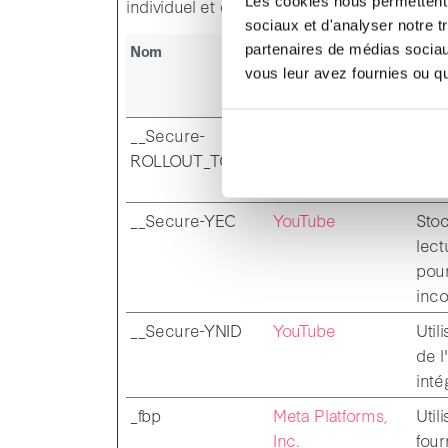
Les cookies nous permettent d
individuel et donc plus précieuses pour les
sociaux et d'analyser notre t
Nom
Fournisseur
Final
partenaires de médias sociaux
vous leur avez fournies ou qu'
__Secure-
YouTube
Util
ROLLOUT_TOKEN
de l
inté
__Secure-YEC
YouTube
Stoc
lect
pour
inc
__Secure-YNID
YouTube
Util
de l
inté
_fbp
Meta Platforms,
Util
Inc.
four