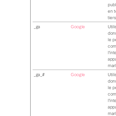
publ
en 
tiers
_ga
Google
Util
donn
le p
comp
l'in
appa
mark
_ga_#
Google
Util
donn
le p
comp
l'in
appa
mark