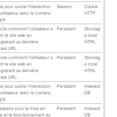
isé pour suivre l'interaction
Session
Cookie
'utilisateur avec le contenu
HTTP
gré.
cte comment l'utilisateur a
Persistant
Stockag
int le site web en
e local
gistrant sa dernière
HTML
esse URL.
cte comment l'utilisateur a
Persistant
Stockag
int le site web en
e local
gistrant sa dernière
HTML
esse URL.
isé pour suivre l'interaction
Persistant
Indexed
'utilisateur avec le contenu
DB
gré.
ssaire pour la mise en
Persistant
Indexed
e et le fonctionnement du
DB