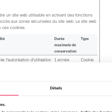
e un site web utilisable en activant des fonctions
accès aux zones sécurisées du site web. Le site web
 ces cookies.
ité
Durée
Type
maximale de
conservation
ke l'autorisation d'utilisation
1 année
Cookie
cookies pour le domaine
HTTP
el par l'utilisateur
Détails
ctuer le suivi des visiteurs au travers des sites web.
ies.
 pertinentes et intéressantes pour l'utilisateur