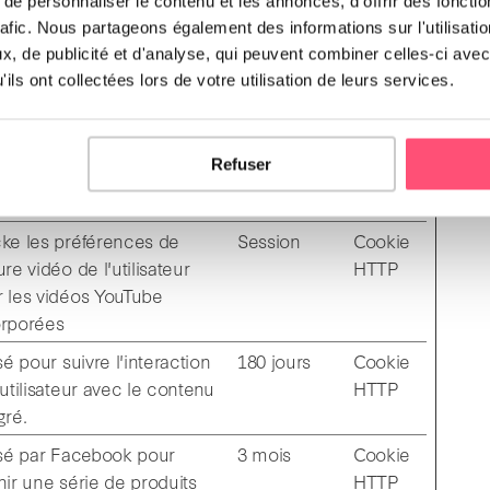
e personnaliser le contenu et les annonces, d'offrir des fonctio
 éditeurs et annonceurs tiers.
rafic. Nous partageons également des informations sur l'utilisati
ité
Durée
Type
, de publicité et d'analyse, qui peuvent combiner celles-ci avec
ils ont collectées lors de votre utilisation de leurs services.
maximale de
conservation
isé pour suivre l'interaction
180 jours
Cookie
Refuser
'utilisateur avec le contenu
HTTP
gré.
ke les préférences de
Session
Cookie
ure vidéo de l'utilisateur
HTTP
 les vidéos YouTube
orporées
isé pour suivre l'interaction
180 jours
Cookie
'utilisateur avec le contenu
HTTP
gré.
isé par Facebook pour
3 mois
Cookie
nir une série de produits
HTTP