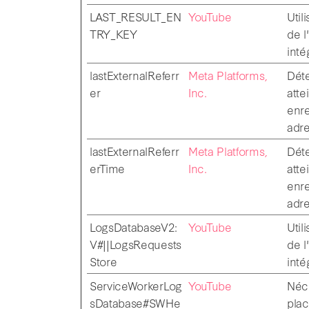
LAST_RESULT_EN
YouTube
Util
TRY_KEY
de l
inté
lastExternalReferr
Meta Platforms,
Déte
er
Inc.
atte
enre
adr
lastExternalReferr
Meta Platforms,
Déte
erTime
Inc.
atte
enre
adr
LogsDatabaseV2:
YouTube
Util
V#||LogsRequests
de l
Store
inté
ServiceWorkerLog
YouTube
Néce
sDatabase#SWHe
plac