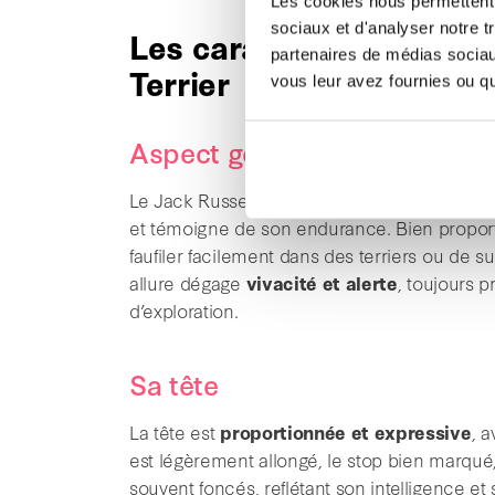
Les cookies nous permettent d
sociaux et d'analyser notre t
Les caractéristiques ph
partenaires de médias sociaux
Terrier
vous leur avez fournies ou qu'
Aspect général
Le Jack Russell est un
petit chien
compact, 
et témoigne de son endurance. Bien proportion
faufiler facilement dans des terriers ou de s
allure dégage
vivacité et alerte
, toujours 
d’exploration.
Sa tête
La tête est
proportionnée et expressive
, 
est légèrement allongé, le stop bien marqué, 
souvent foncés, reflétant son intelligence et 