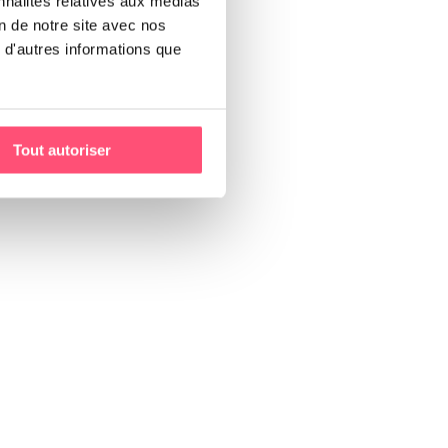
nnalités relatives aux médias
on de notre site avec nos
 d'autres informations que
Tout autoriser