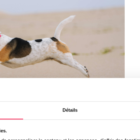
Détails
sell déborde d’énergie.
ies.