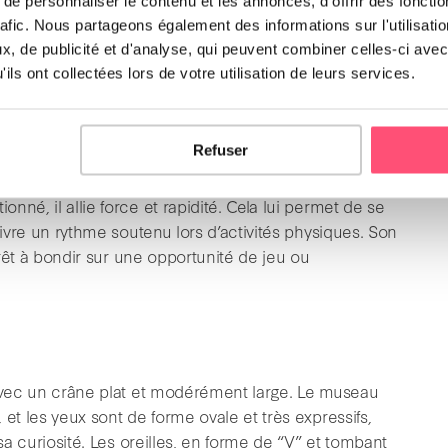
e personnaliser le contenu et les annonces, d'offrir des fonctio
rafic. Nous partageons également des informations sur l'utilisati
ysiques du Jack Russell
, de publicité et d'analyse, qui peuvent combiner celles-ci avec
ils ont collectées lors de votre utilisation de leurs services.
Refuser
musclé et très agile
. Sa silhouette est harmonieuse
né, il allie force et rapidité. Cela lui permet de se
uivre un rythme soutenu lors d’activités physiques. Son
prêt à bondir sur une opportunité de jeu ou
avec un crâne plat et modérément large. Le museau
et les yeux sont de forme ovale et très expressifs,
sa curiosité. Les oreilles, en forme de “V” et tombant