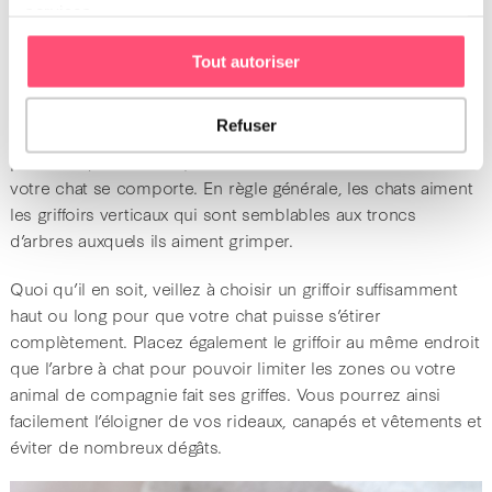
services.
Les
griffoirs
offrent à votre chat un endroit où il peut se
gratter et l’aident à garder ses griffes propres et saines. Il ne
Tout autoriser
ressentira ainsi plus le besoin de
griffer les objets
et de les
endommager sans faire express. Il existe sur le marché
Refuser
différents modèles de griffoirs (matières et formes multiples)
parmi lesquelles vous pouvez choisir selon la manière dont
votre chat se comporte. En règle générale, les chats aiment
les griffoirs verticaux qui sont semblables aux troncs
d’arbres auxquels ils aiment grimper.
Quoi qu’il en soit, veillez à choisir un griffoir suffisamment
haut ou long pour que votre chat puisse s’étirer
complètement. Placez également le griffoir au même endroit
que l’arbre à chat pour pouvoir limiter les zones ou votre
animal de compagnie fait ses griffes. Vous pourrez ainsi
facilement l’éloigner de vos rideaux, canapés et vêtements et
éviter de nombreux dégâts.