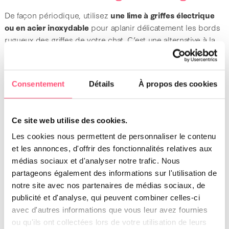
De façon périodique, utilisez
une lime à griffes électrique
ou en acier inoxydable
pour aplanir délicatement les bords
rugueux des griffes de votre chat. C’est une alternative à la
coupe. Faites très attention à ne pas limer trop
profondément, car cela pourrait endommager les griffes.
Enlevez simplement les pointes acérées ou les bords
Consentement
Détails
À propos des cookies
déchiquetés. Si votre chat a des griffes claires, vous pourrez
voir la partie rose. Évitez de limer à ce niveau, car cela serait
douloureux pour votre chat et pourrait provoquer des
Ce site web utilise des cookies.
saignements. Si vous ne pouvez pas le voir, soyez prudent
Les cookies nous permettent de personnaliser le contenu
et ne limez pas trop profondément. Le limage ne doit être
et les annonces, d'offrir des fonctionnalités relatives aux
effectué que suivant une fréquence de quelques semaines
médias sociaux et d'analyser notre trafic. Nous
ou selon les besoins, car un limage excessif peut
partageons également des informations sur l'utilisation de
endommager les griffes et le rendre plus susceptible de se
notre site avec nos partenaires de médias sociaux, de
casser à l’avenir.
publicité et d'analyse, qui peuvent combiner celles-ci
avec d'autres informations que vous leur avez fournies
Achetez un griffoir pour votre chat
ou qu'ils ont collectées lors de votre utilisation de leurs