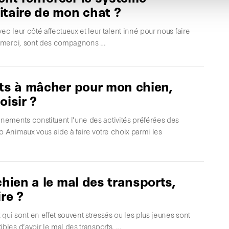
taire de mon chat ?
vec leur côté affectueux et leur talent inné pour nous faire
ur merci, sont des compagnons …
ts à mâcher pour mon chien,
oisir ?
ements constituent l'une des activités préférées des
o Animaux vous aide à faire votre choix parmi les
chien a le mal des transports,
ire ?
qui sont en effet souvent stressés ou les plus jeunes sont
ibles d'avoir le mal des transports. …