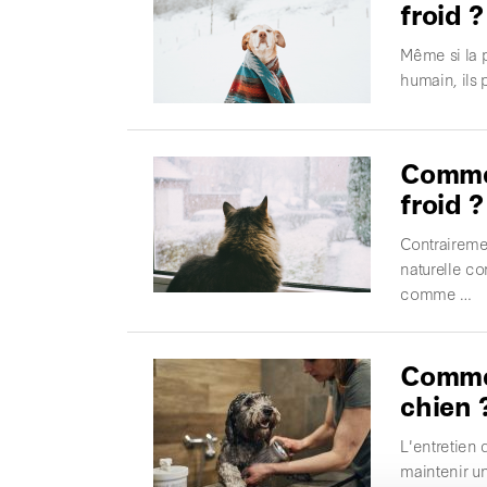
froid ?
Même si la p
humain, ils 
Commen
froid ?
Contraireme
naturelle co
comme …
Comme
chien 
L'entretien
maintenir u