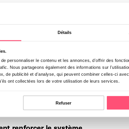
…
t renforcer le système
taire de mon chien ?
Détails
ien chez soi implique des responsabilités importantes
r le bien-être de l'animal. Parmi elles, l'amélioration des
ies.
e personnaliser le contenu et les annonces, d'offrir des fonctio
rafic. Nous partageons également des informations sur l'utilisati
, de publicité et d'analyse, qui peuvent combiner celles-ci avec
rtance de la stérilisation du
ils ont collectées lors de votre utilisation de leurs services.
tion est vivement conseillée pour maintenir le bien-être et
 votre chien et peut même devenir une …
Refuser
t renforcer le système