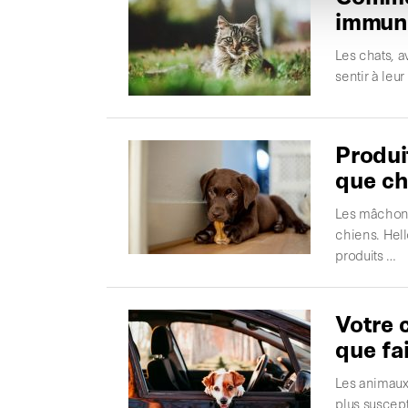
immuni
Les chats, a
sentir à le
Produi
que ch
Les mâchonn
chiens. Hell
produits …
Votre 
que fa
Les animaux 
plus suscept