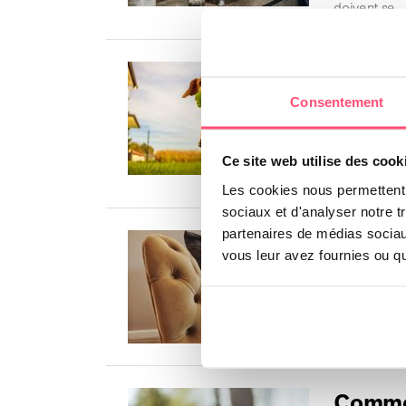
doivent se 
Commen
immuni
Consentement
Avoir un ch
pour garanti
Ce site web utilise des cook
défenses …
Les cookies nous permettent d
sociaux et d'analyser notre t
partenaires de médias sociaux
L’impo
vous leur avez fournies ou qu'
chien
La stérilisa
la santé de
Commen