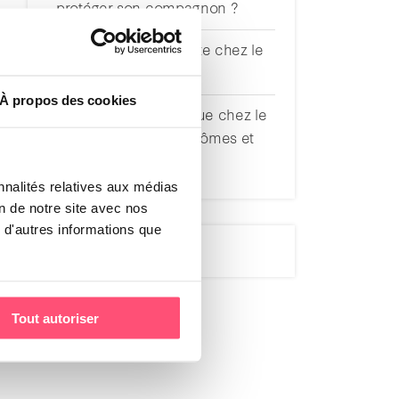
protéger son compagnon ?
Comprendre le diabète chez le
chat
À propos des cookies
Dermatite séborrhéique chez le
chien : causes, symptômes et
traitements
nnalités relatives aux médias
on de notre site avec nos
 d'autres informations que
Tout autoriser