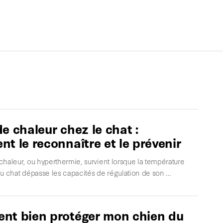
e chaleur chez le chat :
t le reconnaître et le prévenir
haleur, ou hyperthermie, survient lorsque la température
du chat dépasse les capacités de régulation de son …
t bien protéger mon chien du