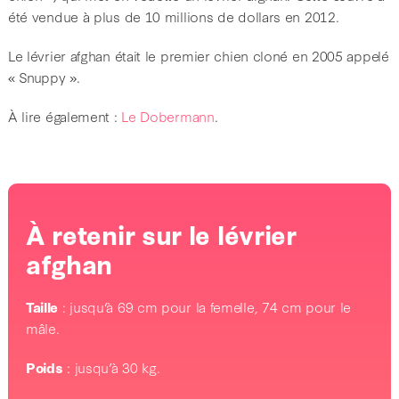
été vendue à plus de 10 millions de dollars en 2012.
Le lévrier afghan était le premier chien cloné en 2005 appelé
« Snuppy ».
À lire également :
Le Dobermann
.
À retenir sur le lévrier
afghan
Taille
: jusqu’à 69 cm pour la femelle, 74 cm pour le
mâle.
Poids
: jusqu’à 30 kg.