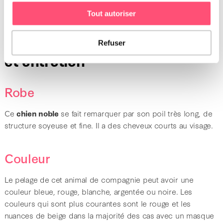
sont bien cintrées et sa poitrine descend parfaitement.
Tout autoriser
Lévrier afghan : robe, couleur
Refuser
et entretien
Robe
Ce
chien noble
se fait remarquer par son poil très long, de
structure soyeuse et fine. Il a des cheveux courts au visage.
Couleur
Le pelage de cet animal de compagnie peut avoir une
couleur bleue, rouge, blanche, argentée ou noire. Les
couleurs qui sont plus courantes sont le rouge et les
nuances de beige dans la majorité des cas avec un masque