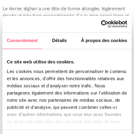
Le lévrier afghan a une tête de forme allongée, légèrement
étroite et très bien proportionnée. Il a le stop assez léger et
une truffe marron ou noire. Son museau est assez long et
ses mâchoires fortes sont articulées en ciseaux, parfois en
pince.
Consentement
Détails
À propos des cookies
Cette race canine a des oreilles qui sont portées à plat
contre la tête et attachées bas. Elles sont couvertes d’un
Ce site web utilise des cookies.
poil doux et long
. Les yeux du lévrier afghan sont foncés,
voire dorés. Ils ont une forme presque triangulaire et
Les cookies nous permettent de personnaliser le contenu
affichent un regard pénétrant.
et les annonces, d'offrir des fonctionnalités relatives aux
médias sociaux et d'analyser notre trafic. Nous
partageons également des informations sur l'utilisation de
Le corps du lévrier afghan
notre site avec nos partenaires de médias sociaux, de
publicité et d'analyse, qui peuvent combiner celles-ci
Ce chien est plein de noblesse et est élancé. Il séduit par
avec d'autres informations que vous leur avez fournies
son cou fort, son dos musclé, long et droit. Il a le rein court
ou qu'ils ont collectées lors de votre utilisation de leurs
et large, les hanches bien écartées et la croupe légèrement
services.
tombante en direction de la base de la queue. Ses côtes