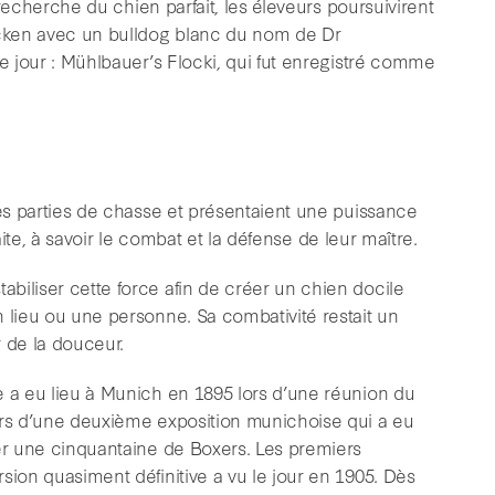
a recherche du chien parfait, les éleveurs poursuivirent
hecken avec un bulldog blanc du nom de Dr
le jour : Mühlbauer’s Flocki, qui fut enregistré comme
des parties de chasse et présentaient une puissance
 faite, à savoir le combat et la défense de leur maître.
biliser cette force afin de créer un chien docile
 lieu ou une personne. Sa combativité restait un
 de la douceur.
e a eu lieu à Munich en 1895 lors d’une réunion du
ors d’une deuxième exposition munichoise qui a eu
ver une cinquantaine de Boxers. Les premiers
sion quasiment définitive a vu le jour en 1905. Dès