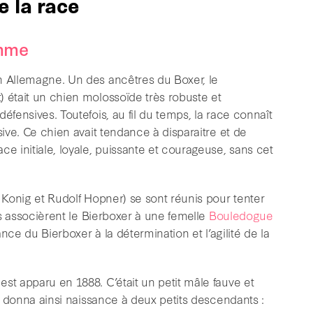
e la race
omme
n Allemagne. Un des ancêtres du Boxer, le
) était un chien molossoïde très robuste et
éfensives. Toutefois, au fil du temps, la race connaît
sive. Ce chien avait tendance à disparaitre et de
ce initiale, loyale, puissante et courageuse, sans cet
d Konig et Rudolf Hopner) se sont réunis pour tenter
Ils associèrent le Bierboxer à une femelle
Bouledogue
sance du Bierboxer à la détermination et l’agilité de la
st apparu en 1888. C’était un petit mâle fauve et
et donna ainsi naissance à deux petits descendants :