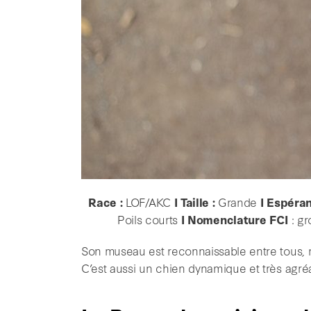
Race :
LOF/AKC
I Taille :
Grande
I Espéran
Poils courts
I Nomenclature FCI
: gr
Son museau est reconnaissable entre tous, ma
C’est aussi un chien dynamique et très agré