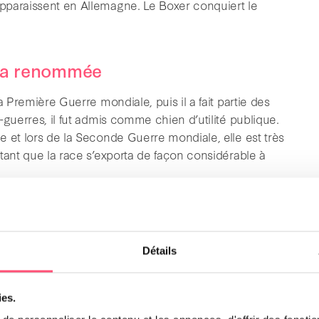
pparaissent en Allemagne. Le Boxer conquiert le
t sa renommée
a Première Guerre mondiale, puis il a fait partie des
-guerres, il fut admis comme chien d’utilité publique.
e et lors de la Seconde Guerre mondiale, elle est très
tant que la race s’exporta de façon considérable à
e siècle et a trouvé sa place aux États-Unis, en
Détails
ies.