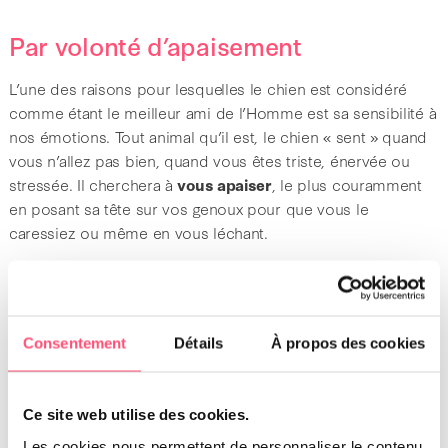
Par volonté d’apaisement
L’une des raisons pour lesquelles le chien est considéré
comme étant le meilleur ami de l’Homme est sa sensibilité à
nos émotions. Tout animal qu’il est, le chien « sent » quand
vous n’allez pas bien, quand vous êtes triste, énervée ou
stressée. Il cherchera à
vous apaiser
, le plus couramment
en posant sa tête sur vos genoux pour que vous le
caressiez ou même en vous léchant.
Le chien peut aussi vous lécher dans le but de
se rassurer
lui-même
. Cet animal pouvant aussi être sujet à la
dépression. Par conséquent, il est conseillé de porter
Consentement
Détails
À propos des cookies
attention au comportement de votre compagnon afin de
vous assurer qu’il va bien.
Ce site web utilise des cookies.
Le chien lèche par ennui
Les cookies nous permettent de personnaliser le contenu