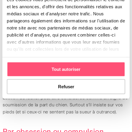
et les annonces, d'offrir des fonctionnalités relatives aux
La solitude et l’ennui sont des sentiments qui peuvent
médias sociaux et d'analyser notre trafic. Nous
pousser le chien à chercher votre attention en vous léchant.
partageons également des informations sur l'utilisation de
En effet, la faim n’est pas la seule raison possible !
notre site avec nos partenaires de médias sociaux, de
publicité et d'analyse, qui peuvent combiner celles-ci
Il est de ce fait important de veiller à ce que votre animal
avec d'autres informations que vous leur avez fournies
pratique assez d’activités physiques et ludiques et qu’il se
ou qu'ils ont collectées lors de votre utilisation de leurs
socialise avec ses congénères. En d’autres mots, emmenez-
services.
le promener de temps en temps afin qu’il ne sombre pas
dans l’ennui et vous embête en vous léchant.
Tout autoriser
Par soumission
Refuser
L’action de lécher peut être considérée comme un signe de
soumission de la part du chien. Surtout s’il insiste sur vos
pieds (et si ceux-ci ne sentent pas la sueur à outrance).
Par obsession ou compulsion