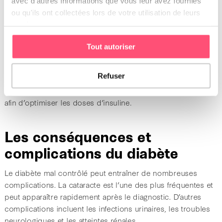
avec d'autres informations que vous leur avez fournies
L’exercice physique contribue à réguler la glycémie et à
ou qu'ils ont collectées lors de votre utilisation de leurs
maintenir un poids de forme. Il doit être régulier et adapté
services.
aux capacités du chien. Les efforts intenses ou irréguliers
sont à éviter, car ils peuvent entraîner des variations
Tout autoriser
importantes du taux de sucre.
Refuser
Un suivi vétérinaire régulier est indispensable pour ajuster le
traitement. Des courbes de glycémie peuvent être réalisées
afin d’optimiser les doses d’insuline.
Les conséquences et
complications du diabète
Le diabète mal contrôlé peut entraîner de nombreuses
complications. La cataracte est l’une des plus fréquentes et
peut apparaître rapidement après le diagnostic. D’autres
complications incluent les infections urinaires, les troubles
neurologiques et les atteintes rénales.