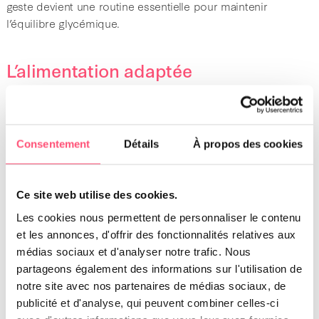
geste devient une routine essentielle pour maintenir
l’équilibre glycémique.
L’alimentation adaptée
L’alimentation joue un rôle clé dans la gestion du diabète.
Une nourriture spécifique, riche en fibres et pauvre en
sucres rapides, permet de stabiliser la glycémie. Les repas
Consentement
Détails
À propos des cookies
doivent être donnés à heures fixes, en cohérence avec les
injections d’insuline.
Ce site web utilise des cookies.
Un suivi strict de l’alimentation est indispensable, car toute
variation peut perturber l’équilibre du diabète. Il est
Les cookies nous permettent de personnaliser le contenu
également important d’éviter les friandises inadaptées.
et les annonces, d'offrir des fonctionnalités relatives aux
médias sociaux et d'analyser notre trafic. Nous
partageons également des informations sur l'utilisation de
L’activité physique et le suivi
notre site avec nos partenaires de médias sociaux, de
vétérinaire
publicité et d'analyse, qui peuvent combiner celles-ci