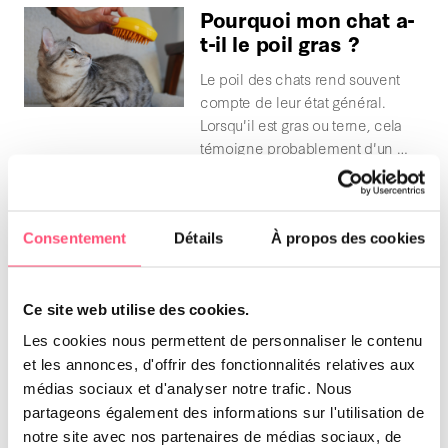
Pourquoi mon chat a-
t-il le poil gras ?
Le poil des chats rend souvent
compte de leur état général.
Lorsqu'il est gras ou terne, cela
témoigne probablement d'un …
Est-ce que mon chat
m’aime ?
Consentement
Détails
À propos des cookies
Les chats, avec leur caractère
indépendant et mystérieux,
Ce site web utilise des cookies.
intriguent souvent leurs
Les cookies nous permettent de personnaliser le contenu
propriétaires. Il est normal pour
et les annonces, d'offrir des fonctionnalités relatives aux
un maître qui adore …
médias sociaux et d'analyser notre trafic. Nous
partageons également des informations sur l'utilisation de
Pourquoi mon chat
notre site avec nos partenaires de médias sociaux, de