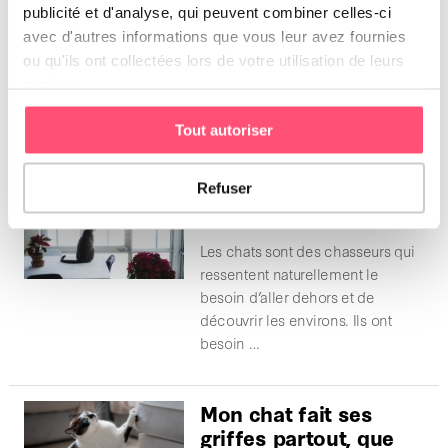
mange-t-il moins ?
publicité et d'analyse, qui peuvent combiner celles-ci
avec d'autres informations que vous leur avez fournies
Le chat est connu pour être un
ou qu'ils ont collectées lors de votre utilisation de leurs
petit gourmand. Il est capable de
services.
toucher à la gamelle une dizaine
de …
Tout autoriser
Faut-il laisser son
Refuser
chat sortir ?
Les chats sont des chasseurs qui
ressentent naturellement le
besoin d’aller dehors et de
découvrir les environs. Ils ont
besoin …
Mon chat fait ses
griffes partout, que